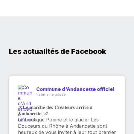
Les actualités de Facebook
Commune d'Andancette officiel
1 semaine passé
🎉𝐋𝐞 𝐦𝐚𝐫𝐜𝐡𝐞́ 𝐝𝐞𝐬 𝐂𝐫𝐞́𝐚𝐭𝐞𝐮𝐫𝐬 𝐚𝐫𝐫𝐢𝐯𝐞 𝐚̀
𝐀𝐧𝐝𝐚𝐧𝐜𝐞𝐭𝐭𝐞! 🎉
La boutique Popine et le glacier Les
Douceurs du Rhône à Andancette sont
heureux de vous inviter à leur tout premier