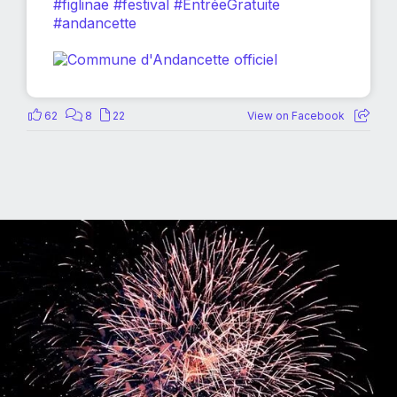
#figlinae
#festival
#EntréeGratuite
#andancette
62
8
22
View on Facebook