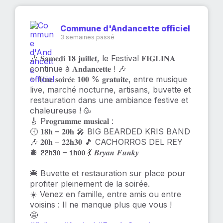
Commune d'Andancette officiel
3 semaines passé
🎶 𝐒𝐚𝐦𝐞𝐝𝐢 𝟏𝟖 𝐣𝐮𝐢𝐥𝐥𝐞𝐭, le Festival 𝐅𝐈𝐆𝐋𝐈𝐍𝐀
continue à 𝐀𝐧𝐝𝐚𝐧𝐜𝐞𝐭𝐭𝐞 ! 🎶
✨ 𝐔𝐧𝐞 𝐬𝐨𝐢𝐫𝐞́𝐞 𝟏𝟎𝟎 % 𝐠𝐫𝐚𝐭𝐮𝐢𝐭𝐞, entre musique
live, marché nocturne, artisans, buvette et
restauration dans une ambiance festive et
chaleureuse ! 🥳
🎸 P𝐫𝐨𝐠𝐫𝐚𝐦𝐦𝐞 𝐦𝐮𝐬𝐢𝐜𝐚𝐥 :
🕕 𝟏𝟖𝐡 – 𝟐𝟎𝐡 🎤 BIG BEARDED KRIS BAND
🎶 𝟐𝟎𝐡 – 𝟐𝟐𝐡𝟑𝟎 🎵 CACHORROS DEL REY
🪩 𝟐𝟐𝐡𝟑𝟎 – 𝟏𝐡𝟎𝟎 💃 𝑩𝒓𝒚𝒂𝒏 𝑭𝒖𝒏𝒌𝒚
🍔 Buvette et restauration sur place pour
profiter pleinement de la soirée.
☀️ Venez en famille, entre amis ou entre
voisins : Il ne manque plus que vous !
🤩