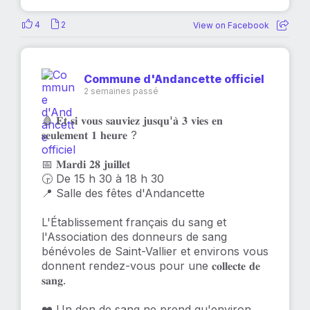
4
2
View on Facebook
Commune d'Andancette officiel
2 semaines passé
🩸 𝐄𝐭 𝐬𝐢 𝐯𝐨𝐮𝐬 𝐬𝐚𝐮𝐯𝐢𝐞𝐳 𝐣𝐮𝐬𝐪𝐮'𝐚̀ 𝟑 𝐯𝐢𝐞𝐬 𝐞𝐧
𝐬𝐞𝐮𝐥𝐞𝐦𝐞𝐧𝐭 𝟏 𝐡𝐞𝐮𝐫𝐞 ?
📅 𝐌𝐚𝐫𝐝𝐢 𝟐𝟖 𝐣𝐮𝐢𝐥𝐥𝐞𝐭
🕞 De 15 h 30 à 18 h 30
📍 Salle des fêtes d'Andancette
L'Établissement français du sang et
l'Association des donneurs de sang
bénévoles de Saint-Vallier et environs vous
donnent rendez-vous pour une 𝐜𝐨𝐥𝐥𝐞𝐜𝐭𝐞 𝐝𝐞
𝐬𝐚𝐧𝐠.
❤️ Un don de sang ne prend qu'environ