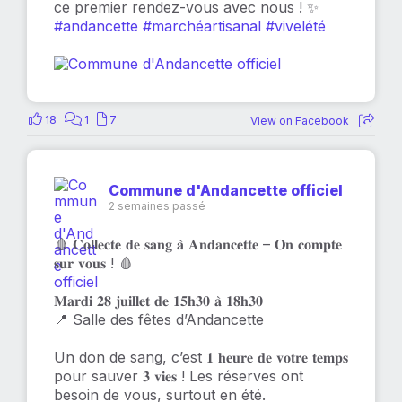
ce premier rendez-vous avec nous ! ✨
#andancette
#marchéartisanal
#vivelété
18
1
7
View on Facebook
Commune d'Andancette officiel
2 semaines passé
🩸 𝐂𝐨𝐥𝐥𝐞𝐜𝐭𝐞 𝐝𝐞 𝐬𝐚𝐧𝐠 𝐚̀ 𝐀𝐧𝐝𝐚𝐧𝐜𝐞𝐭𝐭𝐞 – 𝐎𝐧 𝐜𝐨𝐦𝐩𝐭𝐞
𝐬𝐮𝐫 𝐯𝐨𝐮𝐬 ! 🩸
𝐌𝐚𝐫𝐝𝐢 𝟐𝟖 𝐣𝐮𝐢𝐥𝐥𝐞𝐭 𝐝𝐞 𝟏𝟓𝐡𝟑𝟎 𝐚̀ 𝟏𝟖𝐡𝟑𝟎
📍 Salle des fêtes d’Andancette
Un don de sang, c’est 𝟏 𝐡𝐞𝐮𝐫𝐞 𝐝𝐞 𝐯𝐨𝐭𝐫𝐞 𝐭𝐞𝐦𝐩𝐬
pour sauver 𝟑 𝐯𝐢𝐞𝐬 ! Les réserves ont
besoin de vous, surtout en été.