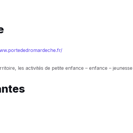
e
www.portededromardeche.fr/
itoire, les activités de petite enfance – enfance – jeune
antes