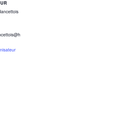
EUR
ancettois
ncettois@h
anisateur