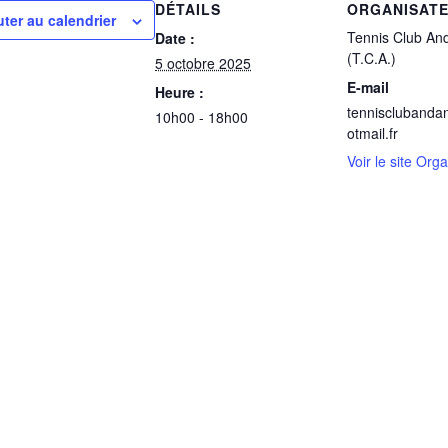
DÉTAILS
ORGANISAT
uter au calendrier
Tennis Club And
Date :
(T.C.A.)
5 octobre 2025
E-mail
Heure :
tennisclubanda
10h00 - 18h00
otmail.fr
Voir le site Org