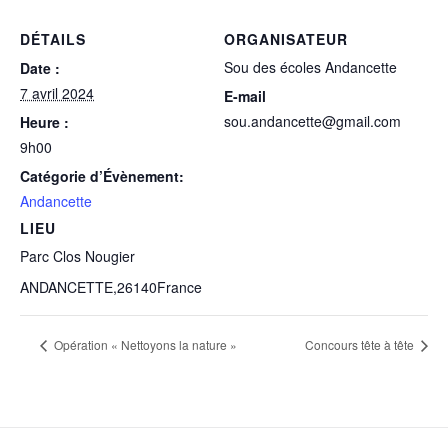
DÉTAILS
ORGANISATEUR
Sou des écoles Andancette
Date :
7 avril 2024
E-mail
sou.andancette@gmail.com
Heure :
9h00
Catégorie d’Évènement:
Andancette
LIEU
Parc Clos Nougier
ANDANCETTE
,
26140
France
Opération « Nettoyons la nature »
Concours tête à tête