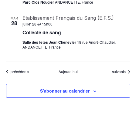
Parc Clos Nougier
ANDANCETTE, France
Etablissement Français du Sang (E.F.S.)
MAR
28
juillet 28 @ 15h00
Collecte de sang
Salle des fêtes Jean Chenevier
18 rue André Chaudier,
ANDANCETTE, France
Évènements
Évènements
précédents
Aujourd’hui
suivants
S’abonner au calendrier