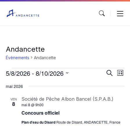
Andancette
Évènements
Andancette
Évènements
5/8/2026
 - 
8/10/2026
R
N
R
L
e
a
S
i
e
c
é
mai 2026
v
s
l
h
c
t
i
e
e
e
c
Société de Pêche Albon Bancel (S.P.A.B.)
VEN
g
r
h
8
t
mai 8 @ 9h00
c
i
a
Concours officiel
e
o
h
t
n
e
n
Plan d'eau du Disard
Route de Disard, ANDANCETTE, France
r
i
e