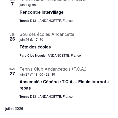
7
o
juin 7 @ 9h00
Rencontre intervillage
n
Tennis
D431, ANDANCETTE, France
d
e
Sou des écoles Andancette
VEN
26
juin 26 @ 17h30
v
Fête des écoles
u
Parc Clos Nougier
ANDANCETTE, France
e
Tennis Club Andancettois (T.C.A.)
s
SAM
27
juin 27 @ 18h00
-
23h30
É
Assemblée Générale T.C.A. + Finale tournoi +
repas
v
Tennis
D431, ANDANCETTE, France
è
n
juillet 2026
e