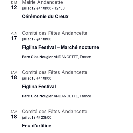
Mairie Andancette
DIM
12
m
juillet 12 @ 10h00
-
12h30
Cérémonie du Creux
e
n
Comité des Fêtes Andancette
VEN
17
t
juillet 17 @ 18h00
Figlina Festival – Marché nocturne
s
Parc Clos Nougier
ANDANCETTE, France
Comité des Fêtes Andancette
SAM
18
juillet 18 @ 10h00
Figlina Festival
Parc Clos Nougier
ANDANCETTE, France
Comité des Fêtes Andancette
SAM
18
juillet 18 @ 23h00
Feu d’artifice