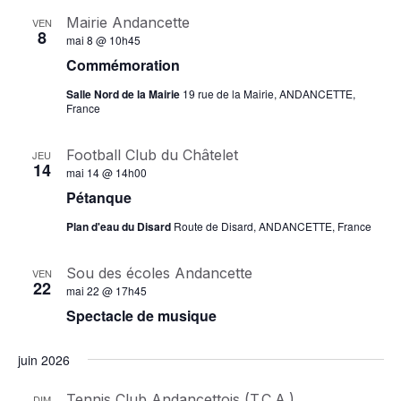
o
z
c
u
Mairie Andancette
n
VEN
n
8
h
mai 8 @ 10h45
d
e
d
Commémoration
e
e
a
v
t
Salle Nord de la Mairie
19 rue de la Mairie, ANDANCETTE,
e
e
France
u
.
t
e
Football Club du Châtelet
JEU
s
n
14
mai 14 @ 14h00
É
Pétanque
a
v
è
Plan d'eau du Disard
Route de Disard, ANDANCETTE, France
v
n
i
e
Sou des écoles Andancette
VEN
22
g
m
mai 22 @ 17h45
e
Spectacle de musique
a
n
t
t
juin 2026
i
Tennis Club Andancettois (T.C.A.)
DIM