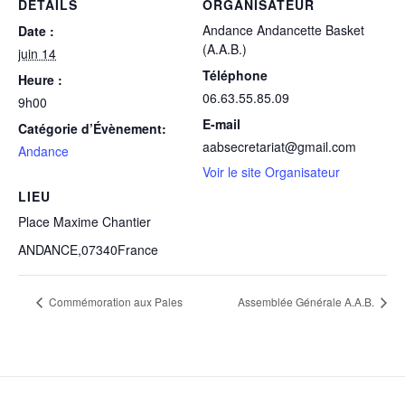
DÉTAILS
ORGANISATEUR
Andance Andancette Basket
Date :
(A.A.B.)
juin 14
Téléphone
Heure :
06.63.55.85.09
9h00
E-mail
Catégorie d’Évènement:
aabsecretariat@gmail.com
Andance
Voir le site Organisateur
LIEU
Place Maxime Chantier
ANDANCE
,
07340
France
Commémoration aux Pales
Assemblée Générale A.A.B.