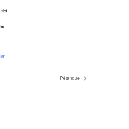
elet
he
eur
Pétanque