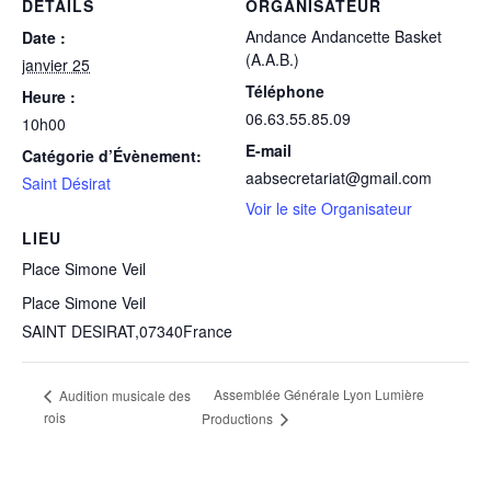
DÉTAILS
ORGANISATEUR
Andance Andancette Basket
Date :
(A.A.B.)
janvier 25
Téléphone
Heure :
06.63.55.85.09
10h00
E-mail
Catégorie d’Évènement:
aabsecretariat@gmail.com
Saint Désirat
Voir le site Organisateur
LIEU
Place Simone Veil
Place Simone Veil
SAINT DESIRAT
,
07340
France
Assemblée Générale Lyon Lumière
Audition musicale des
rois
Productions