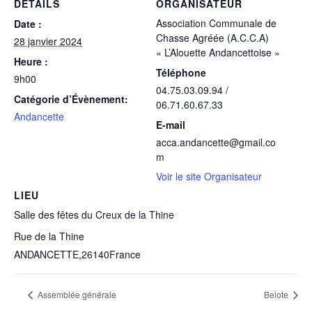
DÉTAILS
ORGANISATEUR
Association Communale de
Date :
Chasse Agréée (A.C.C.A)
28 janvier 2024
« L’Alouette Andancettoise »
Heure :
Téléphone
9h00
04.75.03.09.94 /
Catégorie d’Évènement:
06.71.60.67.33
Andancette
E-mail
acca.andancette@gmail.co
m
Voir le site Organisateur
LIEU
Salle des fêtes du Creux de la Thine
Rue de la Thine
ANDANCETTE
,
26140
France
Assemblée générale
Belote