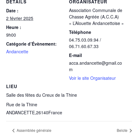
DÉTAILS
ORGANISATEUR
Association Communale de
Date :
Chasse Agréée (A.C.C.A)
2 février 2025
« L’Alouette Andancettoise »
Heure :
Téléphone
9h00
04.75.03.09.94 /
Catégorie d’Évènement:
06.71.60.67.33
Andancette
E-mail
acca.andancette@gmail.co
m
Voir le site Organisateur
LIEU
Salle des fêtes du Creux de la Thine
Rue de la Thine
ANDANCETTE
,
26140
France
Assemblée générale
Belote