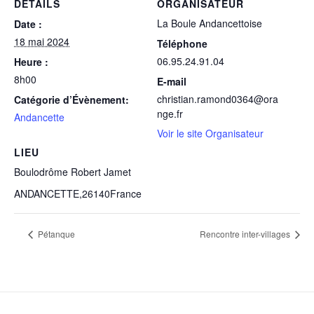
DÉTAILS
ORGANISATEUR
La Boule Andancettoise
Date :
18 mai 2024
Téléphone
06.95.24.91.04
Heure :
8h00
E-mail
christian.ramond0364@ora
Catégorie d’Évènement:
nge.fr
Andancette
Voir le site Organisateur
LIEU
Boulodrôme Robert Jamet
ANDANCETTE
,
26140
France
Pétanque
Rencontre inter-villages