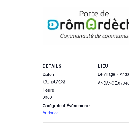
DÉTAILS
LIEU
Le village « And
Date :
13 mai 2023
ANDANCE
,
0734
Heure :
0h00
Catégorie d’Évènement:
Andance