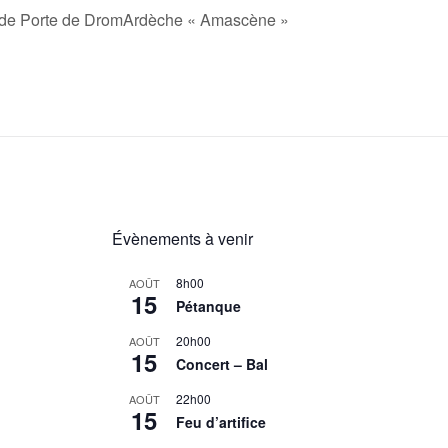
rs de Porte de DromArdèche « Amascène »
Évènements à venir
8h00
AOÛT
15
Pétanque
20h00
AOÛT
15
Concert – Bal
22h00
AOÛT
15
Feu d’artifice