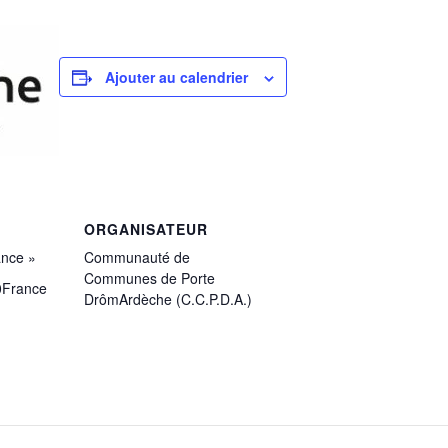
Ajouter au calendrier
ORGANISATEUR
ance »
Communauté de
Communes de Porte
0
France
DrômArdèche (C.C.P.D.A.)