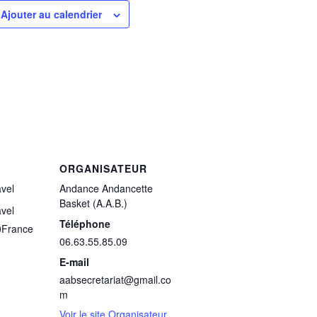
Ajouter au calendrier
ORGANISATEUR
vel
Andance Andancette
Basket (A.A.B.)
vel
Téléphone
0
France
06.63.55.85.09
E-mail
aabsecretariat@gmail.co
m
Voir le site Organisateur