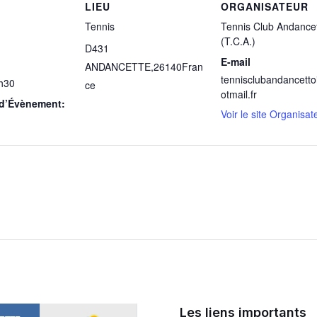
LIEU
ORGANISATEUR
Tennis
Tennis Club Andancet
(T.C.A.)
D431
E-mail
ANDANCETTE
,
26140
Fran
tennisclubandancett
h30
ce
otmail.fr
 d’Évènement:
Voir le site Organisat
Les liens importants