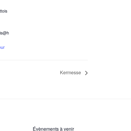
tois
ois@h
eur
Kermesse
Évènements à venir