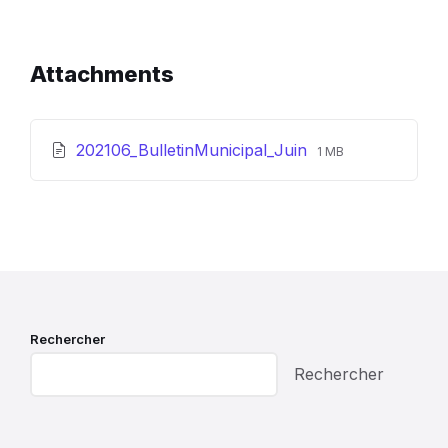
Attachments
File
File
202106_BulletinMunicipal_Juin
1 MB
extension:
size:
pdf
Rechercher
Rechercher