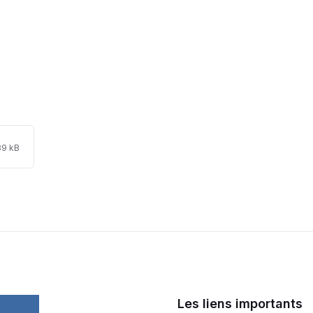
le
ile
89 kB
xtension:
ize:
df
Les liens importants