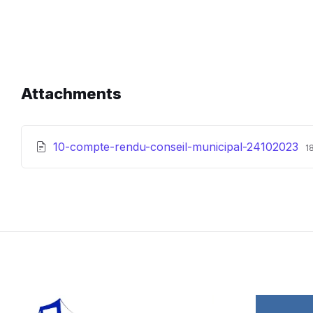
Attachments
Fi
F
10-compte-rendu-conseil-municipal-24102023
1
e
s
p