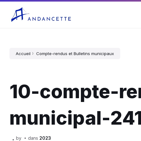
04 75 03 10 27
mairie@andancette.fr
Accueil
Compte-rendus et Bulletins municipaux
10-compte-re
municipal-24
by
dans
2023