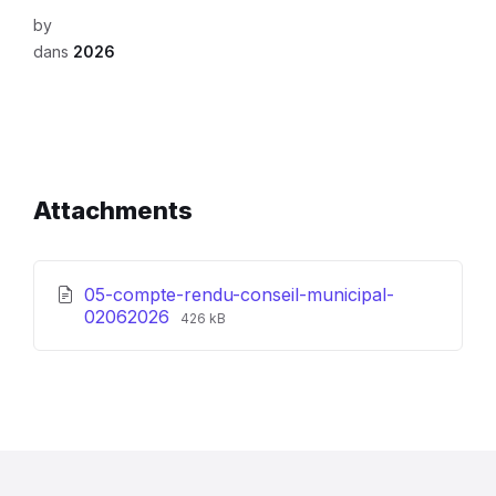
by
dans
2026
Attachments
05-compte-rendu-conseil-municipal-
File
File
02062026
426 kB
extension:
size:
pdf