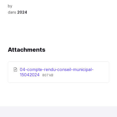
by
dans
2024
Attachments
04-compte-rendu-conseil-municipal-
File
File
15042024
807 kB
extension:
size:
pdf